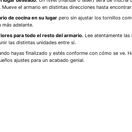
el lugar deseado.
Un nivel (manual o láser) será de mucha u
Mueve el armario en distintas direcciones hasta encontrar 
rio de cocina en su lugar
pero sin ajustar los tornillos co
a más adelante.
iores para todo el resto del armario.
Lee atentamente las i
ir las distintas unidades entre sí.
ndo hayas finalizado y estés conforme con cómo se ve. Ha
queños ajustes para un acabado genial.