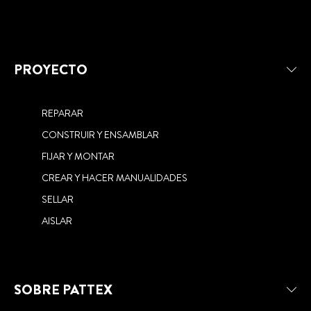
PROYECTO
REPARAR
PATTEX NO MÁS CLAVOS PARA
ATRÉVETE A HACERLO
TODO
CONSTRUIR Y ENSAMBLAR
BLANQUEADOR DE JUNTAS
GAMA SELLA FÁCIL
FIJAR Y MONTAR
RE-NEW
CREAR Y HACER MANUALIDADES
PATTEX PF100 ESPUMA DE PU
SELLAR
UNIVERSAL NUEVA FÓRMULA MÁS
SOSTENIBLE
AISLAR
SOBRE PATTEX