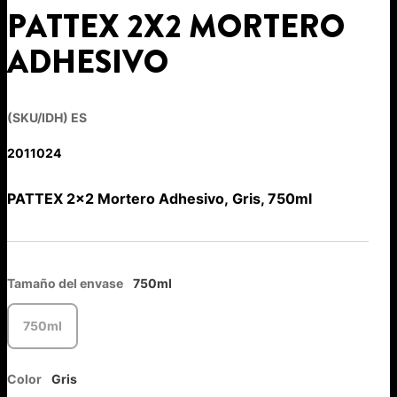
PATTEX 2X2 MORTERO
ADHESIVO
(SKU/IDH) ES
2011024
PATTEX 2x2 Mortero Adhesivo, Gris, 750ml
Tamaño del envase
750ml
750ml
Color
Gris